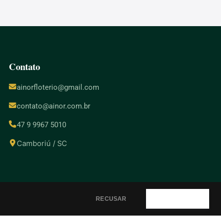
Contato
ainorfloterio@gmail.com
contato@ainor.com.br
47 9 9967 5010
Camboriú / SC
RECUSAR
PERMITIR