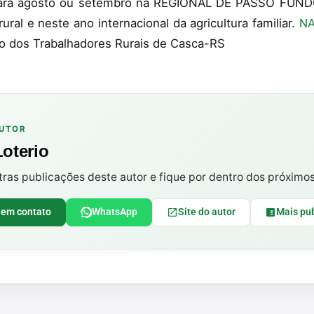
ra agosto ou setembro na REGIONAL DE PASSO FUNDO
al e neste ano internacional da agricultura familiar.
NA
 dos Trabalhadores Rurais de Casca-RS
AUTOR
Loterio
tras publicações deste autor e fique por dentro dos próximo
 em contato
WhatsApp
Site do autor
Mais pu