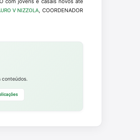
 com jovens e casais novos até
URO V NIZZOLA
, COORDENADOR
s conteúdos.
blicações