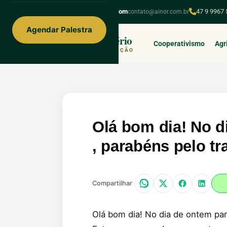
ainorfloterio@gmail.com
contato@ainor.com.br
47 9 9967
Agendar Palestra
Ainor Lotério
Cooperativismo
Agr
MENTE & CORAÇÃO
Olá bom dia! No di
, parabéns pelo tr
Compartilhar
Olá bom dia! No dia de ontem par