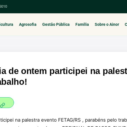
 5010
icultura
Agrosofia
Gestão Pública
Família
Sobre o Ainor
C
a de ontem participei na palest
abalho!
ticipei na palestra evento FETAG/RS , parabéns pelo trab