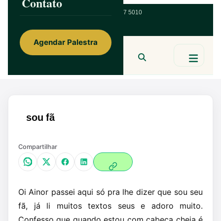
Contato
ainorfloterio@gmail.com
47 9 9967 5010
Agendar Palestra
Ainor Lotério
MENTE & CORAÇÃO
BUSCAR
sou fã
Compartilhar
Oi Ainor passei aqui só pra lhe dizer que sou seu
fã, já li muitos textos seus e adoro muito.
Confesso que quando estou com cabeça cheia é