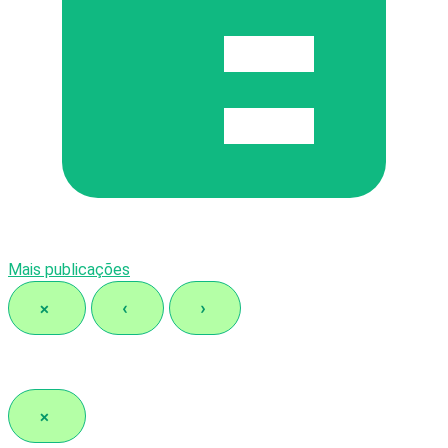
Mais publicações
×
‹
›
×