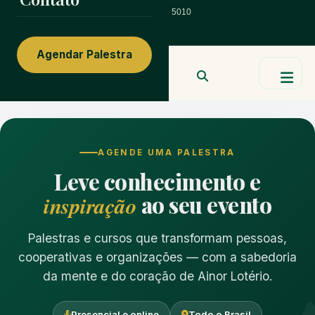
ainorfloterio@gmail.com
47 9 9967 5010
Agendar Palestra
Ainor Lotério
MENTE & CORAÇÃO
BUSCAR
AGENDE UMA PALESTRA
Leve conhecimento e
inspiração
ao seu evento
Palestras e cursos que transformam pessoas,
cooperativas e organizações — com a sabedoria
da mente e do coração de Ainor Lotério.
Presencial e online
Todo o Brasil