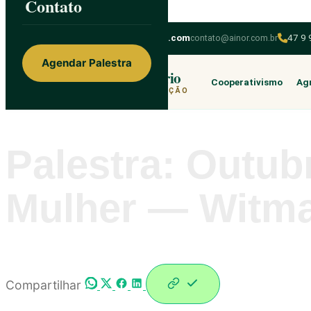
Contato
Skip to content
ainorfloterio@gmail.com
contato@ainor.com.br
47 9
Agendar Palestra
Ainor Lotério
Cooperativismo
Agr
MENTE & CORAÇÃO
Palestra: Outu
Mulher — Witm
Compartilhar