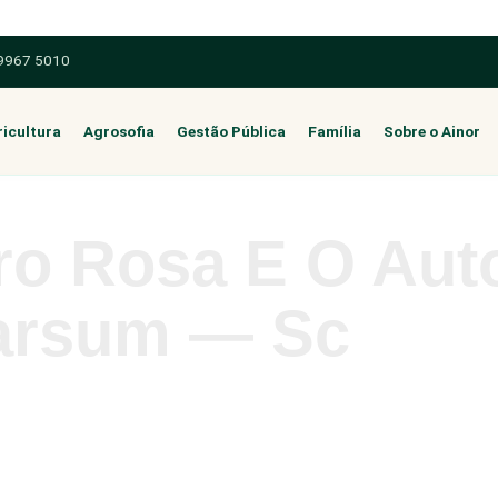
 9967 5010
icultura
Agrosofia
Gestão Pública
Família
Sobre o Ainor
bro Rosa E O Au
arsum — Sc