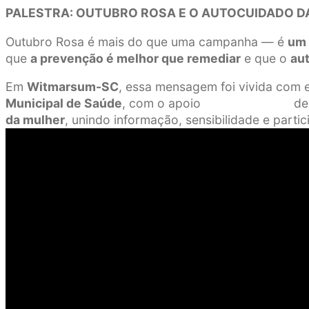
PALESTRA: OUTUBRO ROSA E O AUTOCUIDADO DA
Outubro Rosa é mais do que uma campanha — é
um 
que
a prevenção é melhor que remediar
e que o
au
Em
Witmarsum-SC
, essa mensagem foi vivida com 
Municipal de Saúde
, com o apoio de várias en
da mulher
, unindo informação, sensibilidade e part