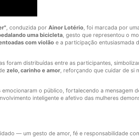
er"
, conduzida por
Ainor Lotério
, foi marcada por um
pedalando uma bicicleta
, gesto que representou o mo
entoadas com violão
e a participação entusiasmada 
las foram distribuídas entre as participantes, simboli
 de
zelo, carinho e amor
, reforçando que cuidar de s
s
emocionaram o público, fortalecendo a mensagem 
envolvimento inteligente e afetivo das mulheres demo
dado — um gesto de amor, fé e responsabilidade com