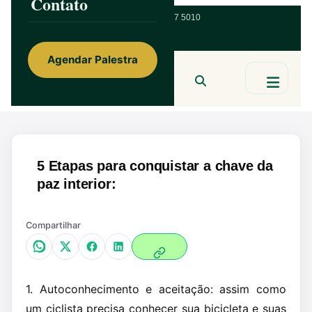
Contato
ainorfloterio@gmail.com
47 9 9967 5010
Agendar Palestra
Ainor Lotério
MENTE & CORAÇÃO
BUSCAR
5 Etapas para conquistar a chave da
paz interior:
Compartilhar
1. Autoconhecimento e aceitação: assim como
um ciclista precisa conhecer sua bicicleta e suas