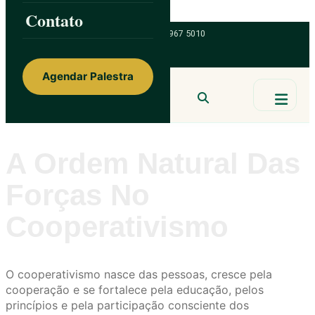
Skip to content
Contato
ainorfloterio@gmail.com
47 9 9967 5010
Agendar Palestra
Ainor Lotério
MENTE & CORAÇÃO
BUSCAR
A Ordem Natural Das
Forças No
Cooperativismo
O cooperativismo nasce das pessoas, cresce pela
cooperação e se fortalece pela educação, pelos
princípios e pela participação consciente dos