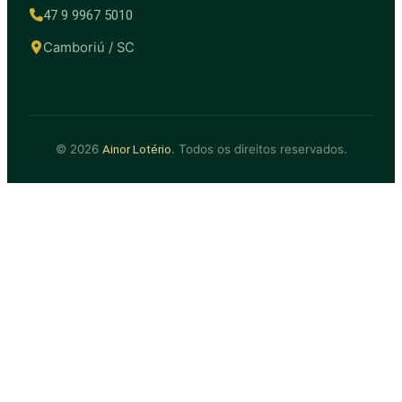
47 9 9967 5010
Camboriú / SC
© 2026
. Todos os direitos reservados.
Ainor Lotério