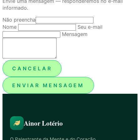
Envie uma mensagem — responderemos no e-mail
informado.
Não preencha
Nome
Seu e-mail
Mensagem
CANCELAR
ENVIAR MENSAGEM
Ainor Lotério
O Palestrante da Mente e do Coração.