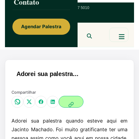
Contato
ainorfloterio@gmail.com
47 9 9967 5010
Agendar Palestra
Ainor Lotério
MENTE & CORAÇÃO
BUSCAR
Adorei sua palestra...
Compartilhar
Adorei sua palestra quando esteve aqui em
Jacinto Machado. Foi muito gratificante ter uma
pessoa assim como você aqui em nossa cidade.