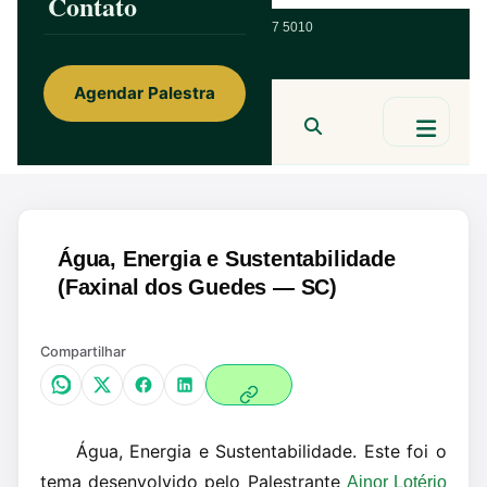
Contato
ainorfloterio@gmail.com
47 9 9967 5010
Agendar Palestra
Ainor Lotério
MENTE & CORAÇÃO
BUSCAR
Água, Energia e Sustentabilidade
(Faxinal dos Guedes — SC)
Compartilhar
Água, Energia e Sustentabilidade. Este foi o
tema desenvolvido pelo Palestrante
Ainor Lotério