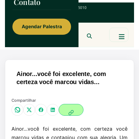
Contato
ainorfloterio@gmail.com
47 9 9967 5010
Agendar Palestra
Ainor Lotério
MENTE & CORAÇÃO
BUSCAR
Ainor...você foi excelente, com
certeza você marcou vidas...
Compartilhar
Ainor…você foi excelente, com certeza você
marcou vidas e contagiou com sua alegria. Um