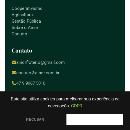
Cooperativismo
Agricultura
Gestão Pública
Sobre o Ainor
Contato
Contato
ainorfloterio@gmail.com
contato@ainor.com.br
47 9 9967 5010
Camboriú / SC
Este site utiliza cookies para melhorar sua experiência de
navegação.
GDPR
RECUSAR
PERMITIR
© 2026
. Todos os direitos reservados.
Ainor Lotério