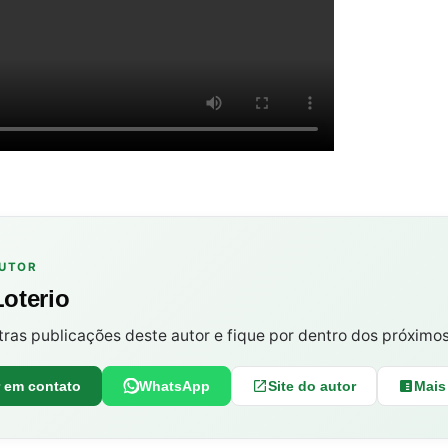
AUTOR
Loterio
tras publicações deste autor e fique por dentro dos próximo
r em contato
WhatsApp
Site do autor
Mais