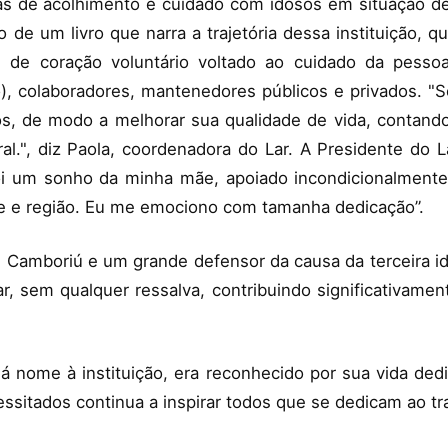
as de acolhimento e cuidado com idosos em situação de 
 de um livro que narra a trajetória dessa instituição, 
 de coração voluntário voltado ao cuidado da pesso
ico), colaboradores, mantenedores públicos e privados.
os, de modo a melhorar sua qualidade de vida, contand
l.", diz Paola, coordenadora do Lar. A Presidente do L
Foi um sonho da minha mãe, apoiado incondicionalmente
e e região. Eu me emociono com tamanha dedicação”.
de Camboriú e um grande defensor da causa da terceira i
ar, sem qualquer ressalva, contribuindo significativame
á nome à instituição, era reconhecido por sua vida ded
sitados continua a inspirar todos que se dedicam ao tra