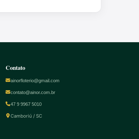
Contato
ainorfloterio@gmail.com
contato@ainor.com.br
47 9 9967 5010
Camboriú / SC