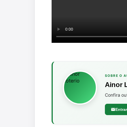
SOBRE O 
Ainor 
Confira ou
Entra