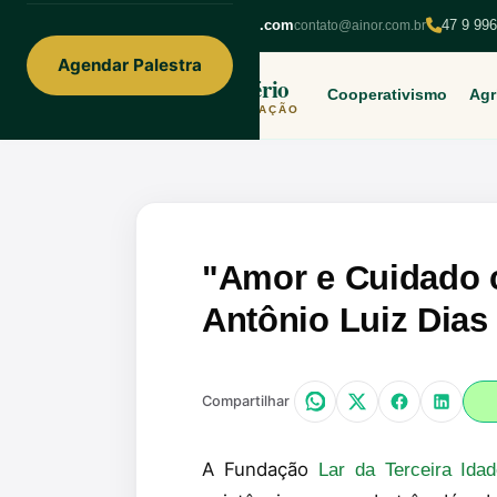
ainorfloterio@gmail.com
47 9 99
contato@ainor.com.br
Agendar Palestra
Ainor Lotério
Cooperativismo
Agr
MENTE & CORAÇÃO
"Amor e Cuidado c
Antônio Luiz Dia
Compartilhar
A Fundação
Lar da Terceira Ida