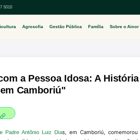
67 5010
icultura
Agrosofia
Gestão Pública
Família
Sobre o Ainor
om a Pessoa Idosa: A História
s em Camboriú"
s, em Camboriú, comemorou 
de Padre Antônio Luiz Dia