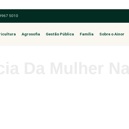
 9967 5010
icultura
Agrosofia
Gestão Pública
Família
Sobre o Ainor
ncia Da Mulher N