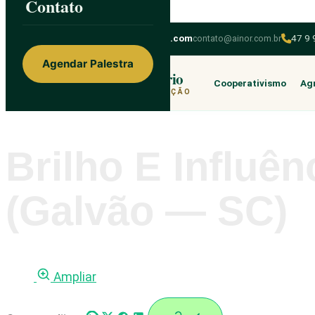
Contato
Skip to content
ainorfloterio@gmail.com
contato@ainor.com.br
47 9
Agendar Palestra
Ainor Lotério
Cooperativismo
Agr
MENTE & CORAÇÃO
Brilho E Influê
(Galvão — SC)
Ampliar