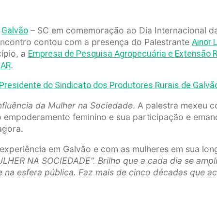
e
– SC em comemoração ao Dia Internacional da 
Galvão
 encontro contou com a presença do Palestrante
Ainor 
ípio, a
Empresa de Pesquisa Agropecuária e Extensão Ru
.
NAR
Presidente do Sindicato dos Produtores Rurais de Galvã
Influência da Mulher na Sociedade
. A palestra mexeu c
o empoderamento feminino e sua participação e emanc
agora.
a experiência em Galvão e com as mulheres em sua lon
ER NA SOCIEDADE”. Brilho que a cada dia se amplia,
al e na esfera pública. Faz mais de cinco décadas qu