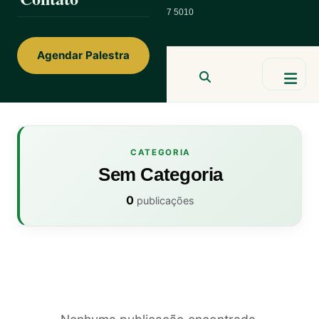
ainorfloterio@gmail.com
47 9 9967 5010
Agendar Palestra
Ainor Lotério
MENTE & CORAÇÃO
BUSCAR
CATEGORIA
Sem Categoria
0
publicações