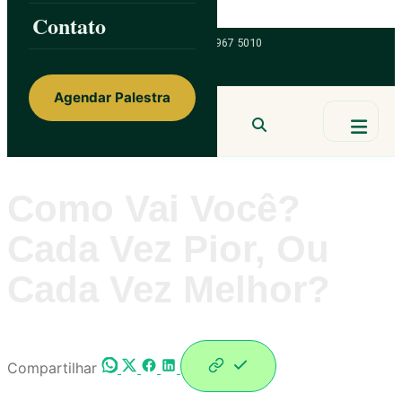
Skip to content
Contato
ainorfloterio@gmail.com
47 9 9967 5010
Agendar Palestra
Ainor Lotério
MENTE & CORAÇÃO
BUSCAR
Como Vai Você?
Cada Vez Pior, Ou
Cada Vez Melhor?
Compartilhar