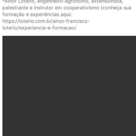
*Ainor Lotério, engenheiro-agrônomo, extensionista,
palestrante e instrutor em cooperativismo (conheça sua
formação e experiências aqui:
https://loterio.com.br/ainor-francisco-
loterio/experiencia-e-formacao/