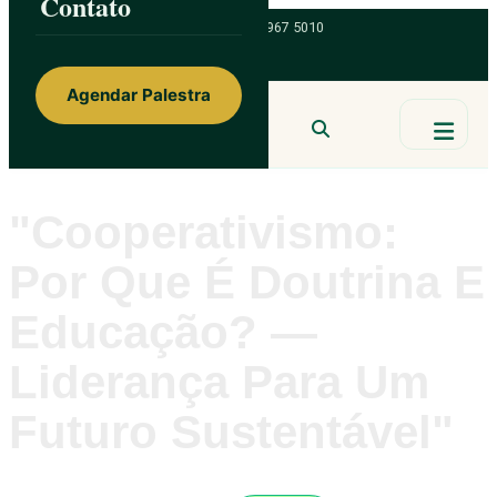
Contato
ainorfloterio@gmail.com
47 9 9967 5010
Agendar Palestra
Ainor Lotério
MENTE & CORAÇÃO
BUSCAR
"Cooperativismo:
Por Que É Doutrina E
Educação? —
Liderança Para Um
Futuro Sustentável"