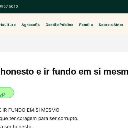
 9967 5010
icultura
Agrosofia
Gestão Pública
Família
Sobre o Ainor
 honesto e ir fundo em si mes
 IR FUNDO EM SI MESMO
que ter coragem para ser corrupto.
ra ser honesto.