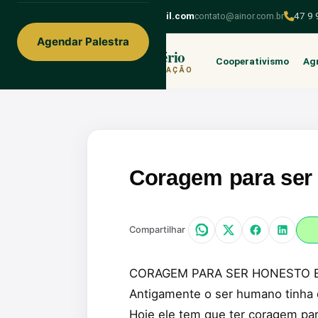
ainorfloterio@gmail.com
contato@ainor.com.br
47 9
Agendar Palestra
Ainor Lotério
Cooperativismo
Agr
MENTE & CORAÇÃO
Coragem para ser
Compartilhar
CORAGEM PARA SER HONESTO E
Antigamente o ser humano tinha 
Hoje ele tem que ter coragem pa