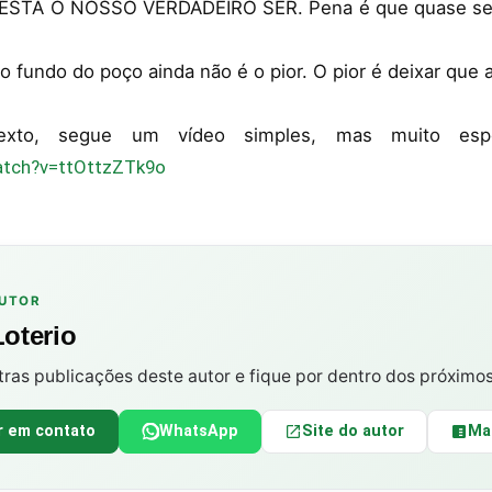
STÁ O NOSSO VERDADEIRO SER. Pena é que quase se
.
 fundo do poço ainda não é o pior. O pior é deixar que
exto, segue um vídeo simples, mas muito esp
atch?v=ttOttzZTk9o
AUTOR
Loterio
tras publicações deste autor e fique por dentro dos próximo
r em contato
WhatsApp
Site do autor
Ma