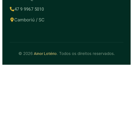
47 9 9967 5010
Camboriú / SC
© 2026
. Todos os direitos reservados.
Ainor Lotério