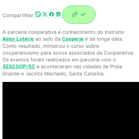
Compartilhar
A parceria cooperativa e conhecimento do Instrutor
ao lado da
é de longa data.
Ainor Lotério
Cooperja
Como resultado, ministrou o curso sobre
cooperativismo para novos associados da Cooperativa.
Os eventos foram realizados em parceria com o
e aconteceram nas cidades de Praia
SESCOOP/SC
Grande e Jacinto Machado, Santa Catarina.