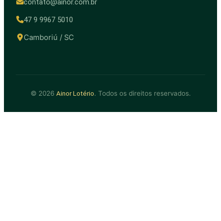
contato@ainor.com.br
47 9 9967 5010
Camboriú / SC
© 2026
. Todos os direitos reservados.
Ainor Lotério