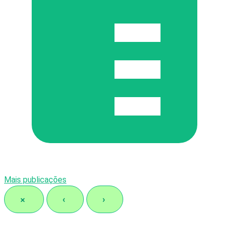
Mais publicações
×
‹
›