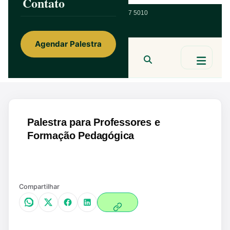
Contato
ainorfloterio@gmail.com
47 9 9967 5010
Agendar Palestra
Ainor Lotério
MENTE & CORAÇÃO
BUSCAR
Palestra para Professores e
Formação Pedagógica
Ampliar
Compartilhar