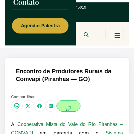
Contato
ainorfloterio@gmail.com
47 9 9967 5010
Agendar Palestra
Ainor Lotério
MENTE & CORAÇÃO
BUSCAR
Encontro de Produtores Rurais da
Comvapi (Piranhas — GO)
Compartilhar
A
Cooperativa Mista do Vale do Rio Piranhas –
em parceria com o
COMVAPI
Sistema