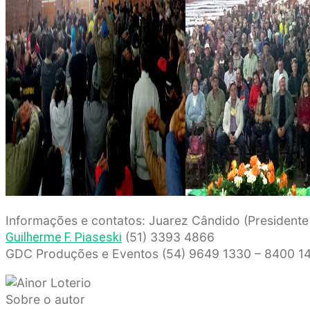
Informações e contatos: Juarez Cândido (President
(51) 3393 4866
Guilherme F. Piaseski
GDC Produções e Eventos (54) 9649 1330 – 8400 1
Sobre o autor