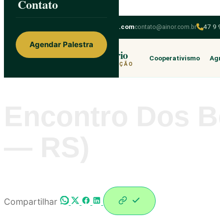
Contato
Skip to content
ainorfloterio@gmail.com
contato@ainor.com.br
47 9
Agendar Palestra
Ainor Lotério
Cooperativismo
Agr
MENTE & CORAÇÃO
Encontro Dos Be
— RS)
Compartilhar