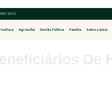
 9967 5010
icultura
Agrosofia
Gestão Pública
Família
Sobre o Ainor
neficiários De H