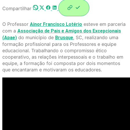
Compartilhar
O Professor
esteve em parceria
Ainor Francisco Lotério
com a
Associação de Pais e Amigos dos Excepcionais
do município de
, SC, realizando uma
(Apae)
Brusque
formação profissional para os Professores e equipe
educacional. Trabalhando o compromisso ético
cooperativo, as relações interpessoais e o trabalho em
equipe, a formação foi composta por dois momentos
que encantaram e motivaram os educadores.