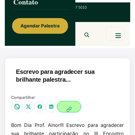
Contato
ainorfloterio@gmail.com
47 9 9967 5010
Agendar Palestra
Ainor Lotério
MENTE & CORAÇÃO
BUSCAR
Escrevo para agradecer sua
brilhante palestra...
Compartilhar
Bom Dia Prof. Ainor!!! Escrevo para agradecer
sua brilhante participação no III Encontro