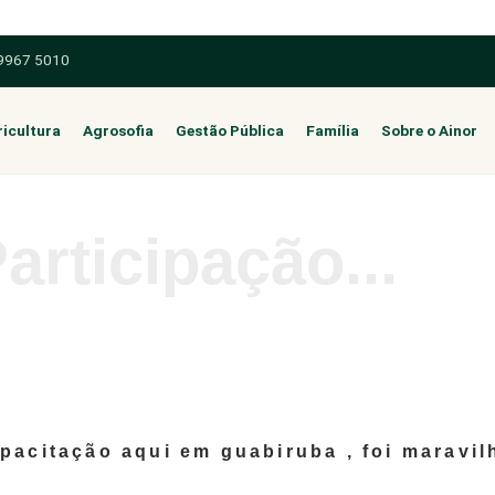
 9967 5010
icultura
Agrosofia
Gestão Pública
Família
Sobre o Ainor
articipação...
pacitação aqui em guabiruba , foi maravi