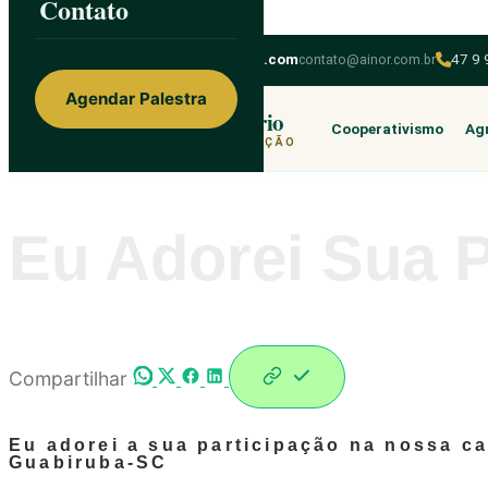
Contato
Skip to content
ainorfloterio@gmail.com
contato@ainor.com.br
47 9
Agendar Palestra
Ainor Lotério
Cooperativismo
Agr
MENTE & CORAÇÃO
Eu Adorei Sua P
Compartilhar
Eu adorei a sua participação na nossa ca
Guabiruba-SC