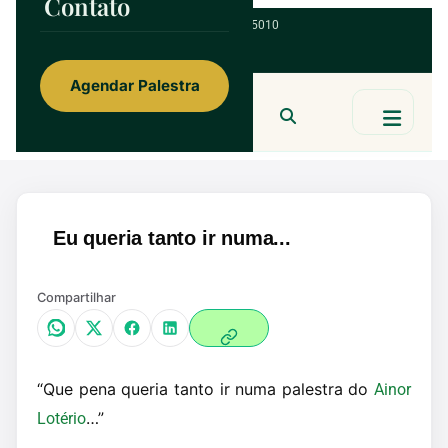
Contato
ainorfloterio@gmail.com
47 9 9967 5010
Agendar Palestra
Ainor Lotério
MENTE & CORAÇÃO
BUSCAR
Eu queria tanto ir numa...
Compartilhar
“Que pena queria tanto ir numa palestra do
Ainor
…”
Lotério