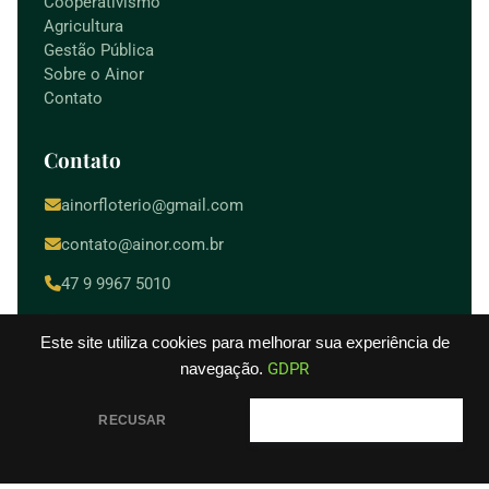
Cooperativismo
Agricultura
Gestão Pública
Sobre o Ainor
Contato
Contato
ainorfloterio@gmail.com
contato@ainor.com.br
47 9 9967 5010
Camboriú / SC
Este site utiliza cookies para melhorar sua experiência de
navegação.
GDPR
RECUSAR
PERMITIR
© 2026
. Todos os direitos reservados.
Ainor Lotério