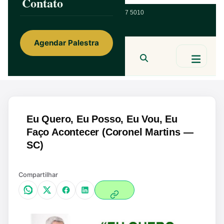
Contato
ainorfloterio@gmail.com
47 9 9967 5010
Agendar Palestra
Ainor Lotério
MENTE & CORAÇÃO
BUSCAR
Eu Quero, Eu Posso, Eu Vou, Eu
Faço Acontecer (Coronel Martins —
SC)
Compartilhar