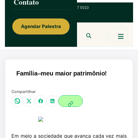
Contato
ainorfloterio@gmail.com
47 9 9967 5010
Agendar Palestra
Ainor Lotério
MENTE & CORAÇÃO
BUSCAR
Família–meu maior patrimônio!
Compartilhar
Em meio a sociedade que avança cada vez mais