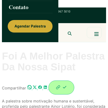
Skip to content
Contato
ainorfloterio@gmail.com
47 9 9967 5010
Agendar Palestra
Ainor Lotério
MENTE & CORAÇÃO
BUSCAR
Foi A Melhor Palestra
Da Nossa Sipat
Compartilhar
A palestra sobre motivação humana e sustentável,
proferida pelo palestrante Ainor Lotério, foi considerada