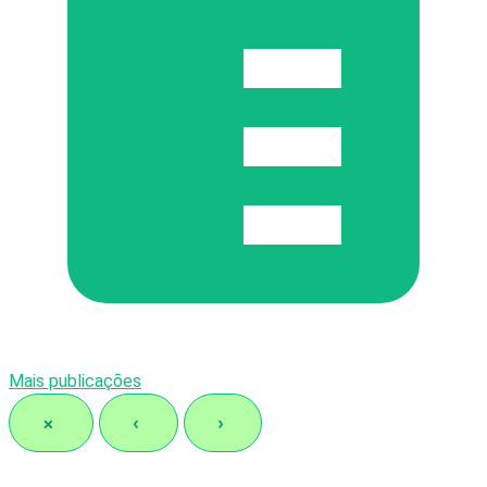
Mais publicações
×
‹
›