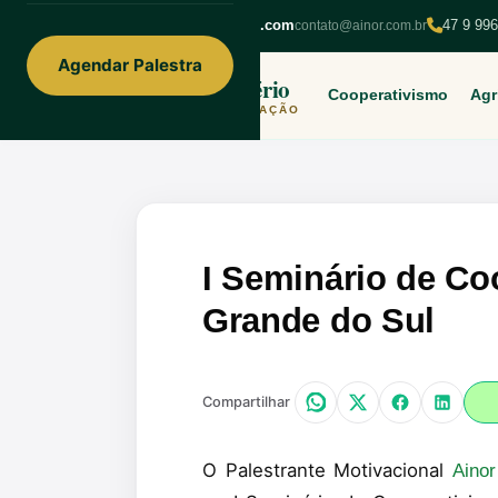
ainorfloterio@gmail.com
47 9 99
contato@ainor.com.br
Agendar Palestra
Ainor Lotério
Cooperativismo
Agr
MENTE & CORAÇÃO
I Seminário de Co
Grande do Sul
Compartilhar
O Palestrante Motivacional
Ainor