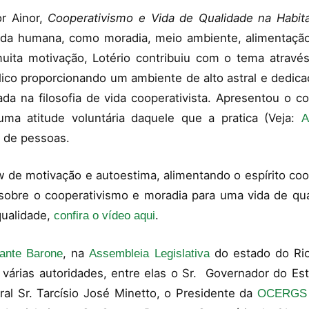
r Ainor,
Cooperativismo e Vida de Qualidade na Habi
ida humana, como moradia, meio ambiente, alimentação
ita motivação, Lotério contribuiu com o tema através 
ico proporcionando um ambiente de alto astral e dedic
da na filosofia de vida cooperativista. Apresentou o 
uma atitude voluntária daquele que a pratica (Veja:
A
 de pessoas.
w de motivação e autoestima, alimentando o espírito co
obre o cooperativismo e moradia para uma vida de q
qualidade,
.
confira o vídeo aqui
, na
do estado do Ri
ante Barone
Assembleia Legislativa
várias autoridades, entre elas o Sr. Governador do E
al Sr. Tarcísio José Minetto, o Presidente da
OCERGS