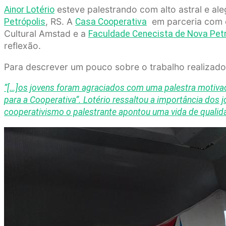
esteve palestrando com alto astral e al
Ainor Lotério
, RS. A
em parceria com
Petrópolis
Casa Cooperativa
Cultural Amstad e a
Faculdade Cenecista de Nova Petr
reflexão.
Para descrever um pouco sobre o trabalho realizado
”[…]os jovens foram agraciados com uma palestra motivac
para a Cooperativa”. Lotério ressaltou a importância dos 
cooperativismo o palestrante apontou uma vida de qualida