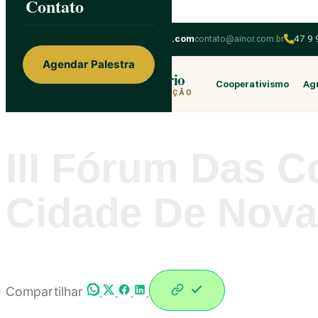
Contato
Skip to content
ainorfloterio@gmail.com
contato@ainor.com.br
47 9
Agendar Palestra
Ainor Lotério
Cooperativismo
Agr
MENTE & CORAÇÃO
III Fórum Das C
Cidade De Nova
Compartilhar