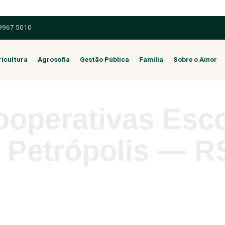
 9967 5010
icultura
Agrosofia
Gestão Pública
Família
Sobre o Ainor
ooperativas Esc
 Petrópolis — R