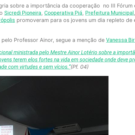
egria sobre a importância da cooperação no III Fórum
 o
,
,
Sicredi Pioneira
Cooperativa Piá
Prefeitura Municipal
promoveram para os jovens um dia repleto de 
ópolis
 pelo Professor Ainor, segue a menção de
Vanessa Bir
ional ministrada pelo Mestre Ainor Lotério sobre a impor
jovens terem elos fortes na vida em sociedade onde deve pre
(Pf. 04)
de com virtudes e sem vícios.”