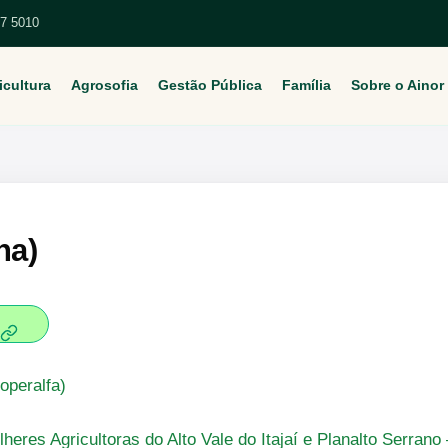
67 5010
icultura
Agrosofia
Gestão Pública
Família
Sobre o Ainor
na)
operalfa)
heres Agricultoras do Alto Vale do Itajaí e Planalto Serran