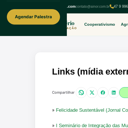
ainorfloterio@gmail.com
47 9 99
contato@ainor.com.br
Agendar Palestra
Ainor Lotério
Cooperativismo
Agr
MENTE & CORAÇÃO
Links (mídia exter
Compartilhar
»
Felicidade Sustentável (Jornal Co
»
I Seminário de Integração das Mul