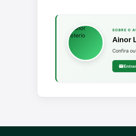
SOBRE O 
Ainor 
Confira ou
Entra