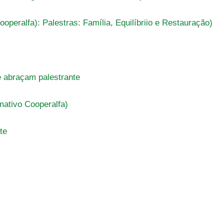
operalfa): Palestras: Família, Equilíbriio e Restauração)
e abraçam palestrante
mativo Cooperalfa)
te