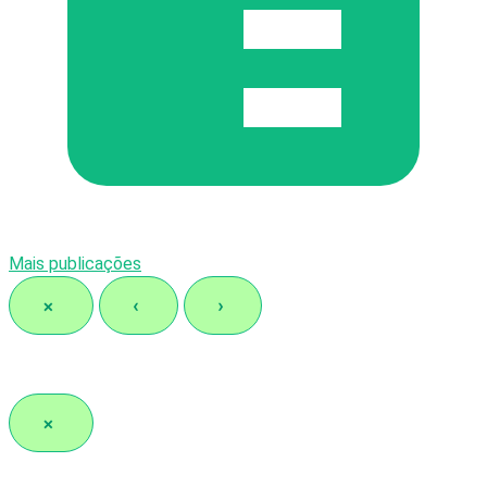
Mais publicações
×
‹
›
×