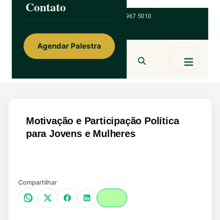
Contato
Skip
ainorfloterio@gmail.com
47 9 9967 5010
to
content
Agendar Palestra
Ainor Lotério
MENTE & CORAÇÃO
BUSCAR
Motivação e Participação Política
para Jovens e Mulheres
Ampliar
Compartilhar