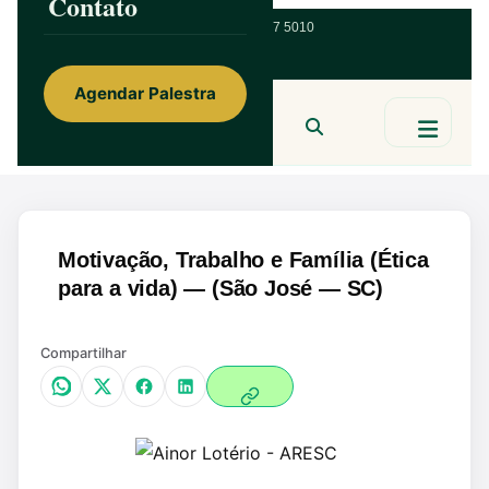
Contato
ainorfloterio@gmail.com
47 9 9967 5010
Agendar Palestra
Ainor Lotério
MENTE & CORAÇÃO
BUSCAR
Motivação, Trabalho e Família (Ética
para a vida) — (São José — SC)
Compartilhar