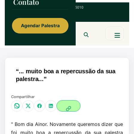
Contato
ainorfloterio@gmail.com
47 9 9967 5010
Agendar Palestra
Ainor Lotério
MENTE & CORAÇÃO
BUSCAR
“... muito boa a repercussão da sua
palestra...”
Compartilhar
" Bom dia Ainor. Novamente queremos dizer que
foi muito boa a repercussão da sua palestra