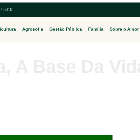
67 5010
icultura
Agrosofia
Gestão Pública
Família
Sobre o Ainor
a, A Base Da Vid