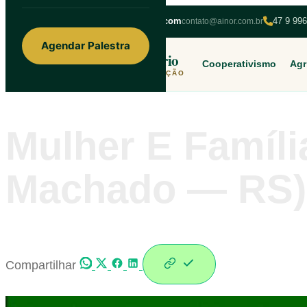
ainorfloterio@gmail.com
47 9 99
contato@ainor.com.br
Agendar Palestra
Ainor Lotério
Cooperativismo
Agr
MENTE & CORAÇÃO
Mulher E Famíli
Machado — RS)
Compartilhar