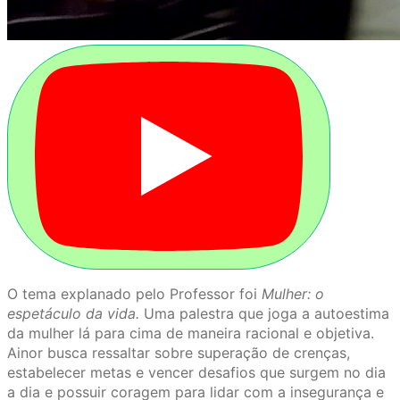
O tema explanado pelo Professor foi
Mulher: o
espetáculo da vida.
Uma palestra que joga a autoestima
da mulher lá para cima de maneira racional e objetiva.
Ainor busca ressaltar sobre superação de crenças,
estabelecer metas e vencer desafios que surgem no dia
a dia e possuir coragem para lidar com a insegurança e