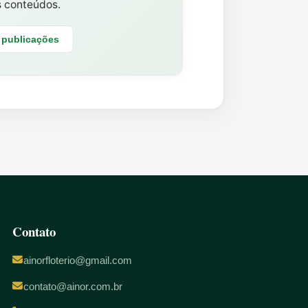
s conteúdos.
 publicações
Contato
ainorfloterio@gmail.com
contato@ainor.com.br