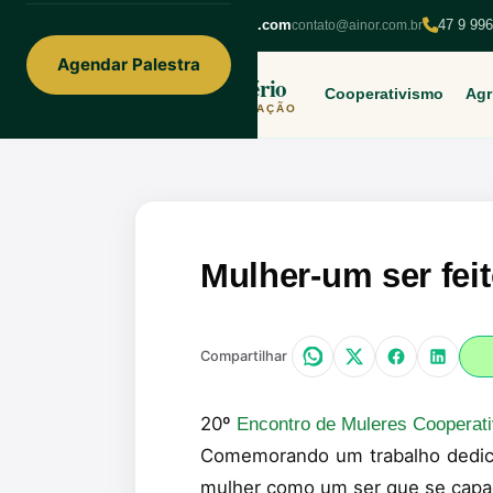
Skip
ainorfloterio@gmail.com
47 9 99
contato@ainor.com.br
to
Agendar Palestra
content
Ainor Lotério
Cooperativismo
Agr
MENTE & CORAÇÃO
Mulher-um ser feit
Compartilhar
20º
Encontro de Muleres Cooperat
Comemorando um trabalho dedicad
mulher como um ser que se capaci