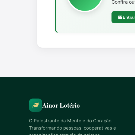
Confira ou
Entra
Ainor Lotério
O Palestrante da Mente e do Coração.
Transformando pessoas, cooperativas e