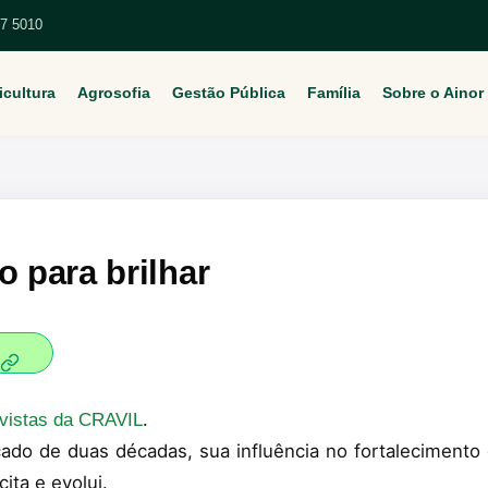
67 5010
icultura
Agrosofia
Gestão Pública
Família
Sobre o Ainor
o para brilhar
.
ivistas da CRAVIL
o de duas décadas, sua influência no fortalecimento d
ta e evolui.