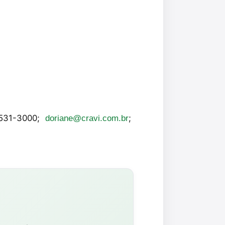
3531-3000;
;
doriane@cravi.com.br