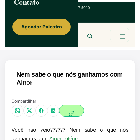
Contato
ainorfloterio@gmail.com
47 9 9967 5010
Agendar Palestra
Ainor Lotério
MENTE & CORAÇÃO
BUSCAR
Nem sabe o que nós ganhamos com
Ainor
Compartilhar
Você não veio?????? Nem sabe o que nós
ganhamos com
.
Ainor Lotério