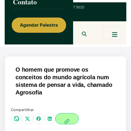
Contato
ainorfloterio@gmail.com
47 9 9967 5010
Agendar Palestra
Ainor Lotério
MENTE & CORAÇÃO
BUSCAR
O homem que promove os
conceitos do mundo agrícola num
sistema de pensar a vida, chamado
Agrosofia
Compartilhar