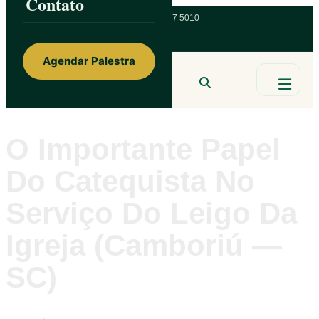
Contato
ainorfloterio@gmail.com
47 9 9967 5010
Agendar Palestra
Ainor Lotério
MENTE & CORAÇÃO
BUSCAR
O Importante Papel
Do Catequista No
Serviço Do Leigo Da
Igreja (Camboriú —
SC)