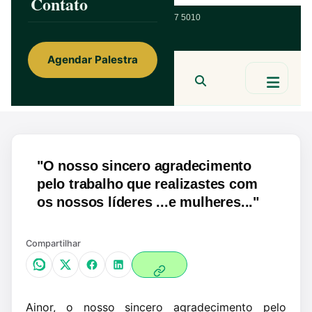
Contato
ainorfloterio@gmail.com
47 9 9967 5010
Agendar Palestra
Ainor Lotério
MENTE & CORAÇÃO
BUSCAR
"O nosso sincero agradecimento
pelo trabalho que realizastes com
os nossos líderes ...e mulheres..."
Compartilhar
Ainor, o nosso sincero agradecimento pelo