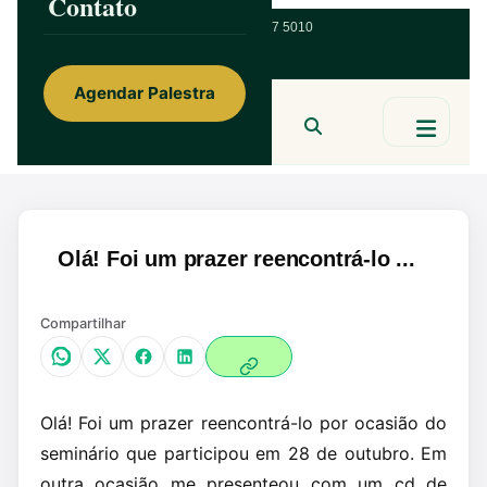
Contato
ainorfloterio@gmail.com
47 9 9967 5010
Agendar Palestra
Ainor Lotério
MENTE & CORAÇÃO
BUSCAR
Olá! Foi um prazer reencontrá-lo ...
Compartilhar
Olá! Foi um prazer reencontrá-lo por ocasião do
seminário que participou em 28 de outubro. Em
outra ocasião me presenteou com um cd de