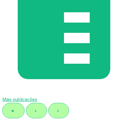
Mais publicações
×
‹
›