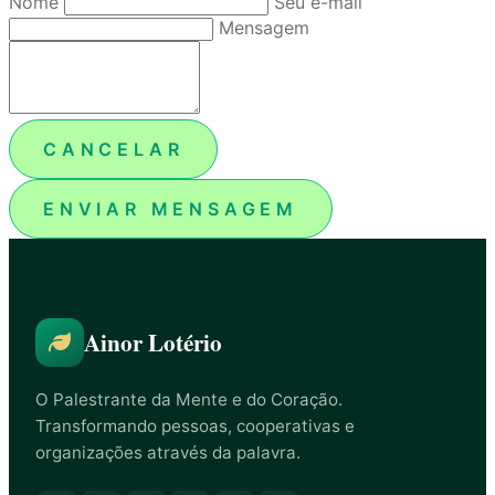
Nome
Seu e-mail
Mensagem
CANCELAR
ENVIAR MENSAGEM
Ainor Lotério
O Palestrante da Mente e do Coração.
Transformando pessoas, cooperativas e
organizações através da palavra.