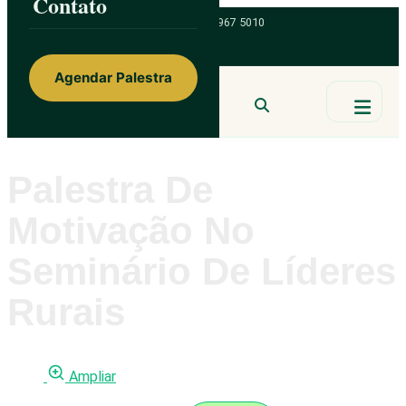
Contato
ainorfloterio@gmail.com
47 9 9967 5010
Agendar Palestra
Ainor Lotério
MENTE & CORAÇÃO
BUSCAR
Palestra De
Motivação No
Seminário De Líderes
Rurais
Ampliar