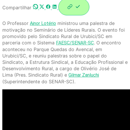
Compartilhar
O Professor
ministrou uma palestra de
Ainor Lotério
motivação no Seminário de Líderes Rurais. O evento foi
promovido pelo Sindicato Rural de Urubici/SC em
parceria com o Sistema
. O encontro
FAESC/SENAR-SC
aconteceu no Parque Quedas do Avencal, em
Urubici/SC, e reuniu palestras sobre o papel do
Sindicato, a Estrutura Sindical, a Educação Profissional e
Desenvolvimento Rural, a cargo de Olivério José de
Lima (Pres. Sindicato Rural) e
Gilmar Zanluchi
(Superintendente do SENAR-SC).