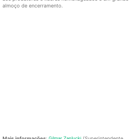
almoço de encerramento.
Mais informações
:
(Superintendente
Gilmar Zanlucki