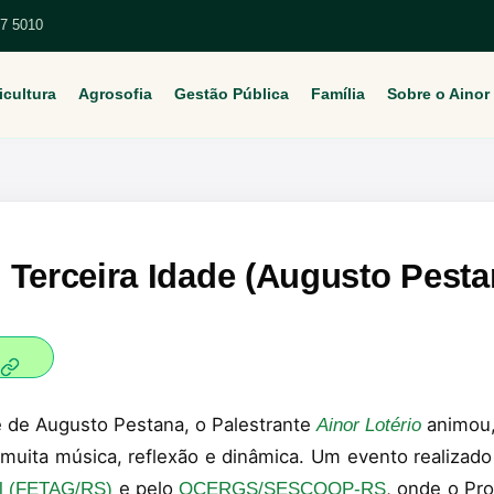
67 5010
icultura
Agrosofia
Gestão Pública
Família
Sobre o Ainor
 Terceira Idade (Augusto Pest
de de Augusto Pestana, o Palestrante
animou, 
Ainor Lotério
 muita música, reflexão e dinâmica. Um evento realizad
e pelo
, onde o Pr
ul (FETAG/RS)
OCERGS/SESCOOP-RS