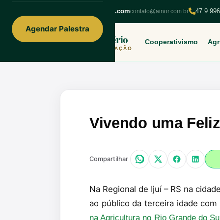
ainorfloterio@gmail.com
47 9 99
contato@ainor.com.br
Agendar Palestra
Ainor Lotério
Cooperativismo
Agr
MENTE & CORAÇÃO
Vivendo uma Feliz
Compartilhar
Na Regional de Ijuí – RS na cida
ao público da terceira idade com
na Agricultura no Rio Grande do S