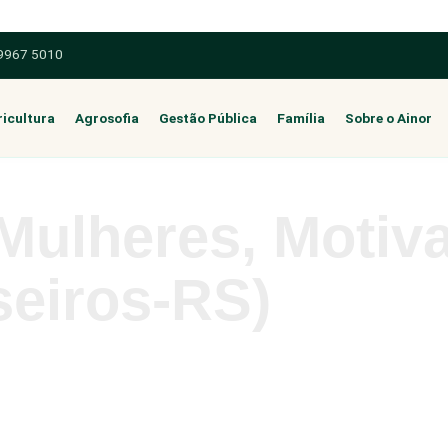
 9967 5010
icultura
Agrosofia
Gestão Pública
Família
Sobre o Ainor
 Mulheres, Motiv
seiros-RS)