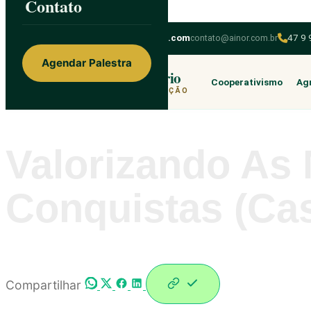
Contato
Skip to content
ainorfloterio@gmail.com
contato@ainor.com.br
47 9
Agendar Palestra
Ainor Lotério
Cooperativismo
Agr
MENTE & CORAÇÃO
Valorizando As
Conquistas (Ca
Compartilhar